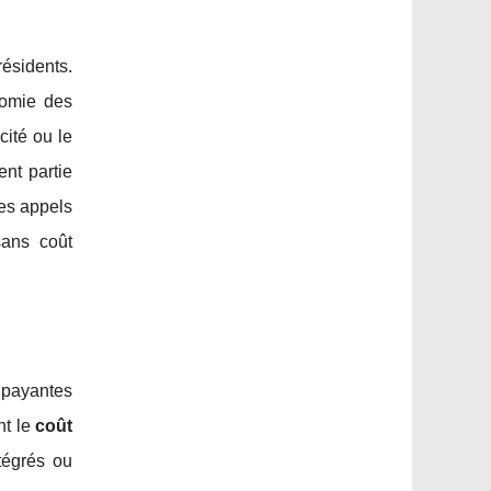
résidents.
nomie des
cité ou le
nt partie
 les appels
sans coût
 payantes
nt le
coût
tégrés ou