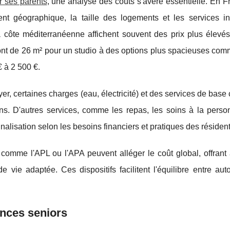
r ses parents
, une analyse des coûts s'avère essentielle. En F
ent géographique, la taille des logements et les services in
 côte méditerranéenne affichent souvent des prix plus élevé
ont de 26 m² pour un studio à des options plus spacieuses com
 à 2 500 €.
er, certaines charges (eau, électricité) et des services de bas
. D'autres services, comme les repas, les soins à la perso
alisation selon les besoins financiers et pratiques des résident
 comme l'APL ou l'APA peuvent alléger le coût global, offrant
e vie adaptée. Ces dispositifs facilitent l'équilibre entre au
ences seniors