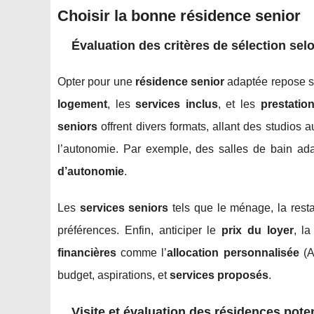
Choisir la bonne résidence senior
Évaluation des critères de sélection sel
Opter pour une
résidence senior
adaptée repose sur
logement
, les
services inclus
, et les
prestatio
seniors
offrent divers formats, allant des studios
l’autonomie. Par exemple, des salles de bain ad
d’autonomie
.
Les
services seniors
tels que le ménage, la restau
préférences. Enfin, anticiper le
prix du loyer
, l
financières
comme l’
allocation personnalisée
(A
budget, aspirations, et
services proposés
.
Visite et évaluation des résidences poten