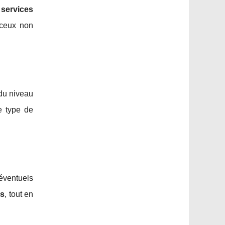
 services
 ceux non
 du niveau
e type de
éventuels
és
, tout en