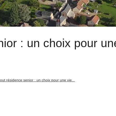
ior : un choix pour un
out résidence senior : un choix pour une vie...