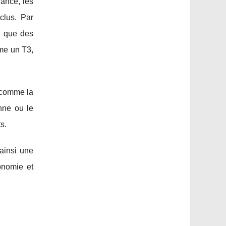
rance, les
clus. Par
s que des
me un T3,
e comme la
nne ou le
s.
 ainsi une
tonomie et