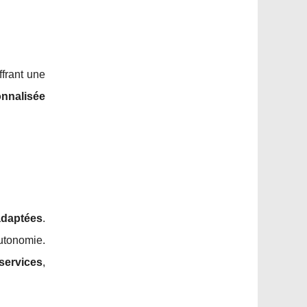
ffrant une
onnalisée
adaptées
.
utonomie.
services
,