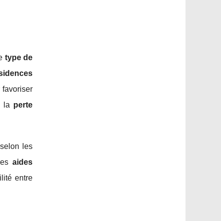
Le
type de
sidences
 favoriser
e la
perte
 selon les
bles
aides
lité entre