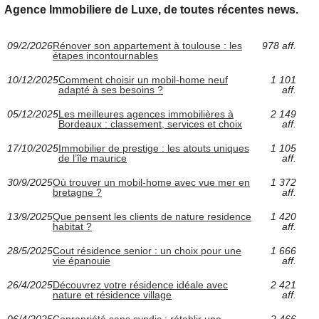
Agence Immobiliere de Luxe, de toutes récentes news.
09/2/2026
Rénover son appartement à toulouse : les
978 aff.
étapes incontournables
10/12/2025
Comment choisir un mobil-home neuf
1 101
adapté à ses besoins ?
aff.
05/12/2025
Les meilleures agences immobilières à
2 149
Bordeaux : classement, services et choix
aff.
17/10/2025
Immobilier de prestige : les atouts uniques
1 105
de l’île maurice
aff.
30/9/2025
Où trouver un mobil-home avec vue mer en
1 372
bretagne ?
aff.
13/9/2025
Que pensent les clients de nature residence
1 420
habitat ?
aff.
28/5/2025
Cout résidence senior : un choix pour une
1 666
vie épanouie
aff.
26/4/2025
Découvrez votre résidence idéale avec
2 421
nature et résidence village
aff.
06/4/2025
Copropriété sans syndic : rétablir une
2 466