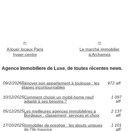
A louer locaux Paris
Le marché immobilier
hyper-centre
à Archamps
Agence Immobiliere de Luxe, de toutes récentes news.
09/2/2026
Rénover son appartement à toulouse : les
972 aff.
étapes incontournables
10/12/2025
Comment choisir un mobil-home neuf
1 097
adapté à ses besoins ?
aff.
05/12/2025
Les meilleures agences immobilières à
2 137
Bordeaux : classement, services et choix
aff.
17/10/2025
Immobilier de prestige : les atouts uniques
1 101
de l’île maurice
aff.