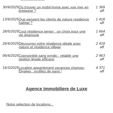
30/9/2025
Où trouver un mobil-home avec vue mer en
1 369
bretagne ?
aff.
13/9/2025
Que pensent les clients de nature residence
1 418
habitat ?
aff.
28/5/2025
Cout résidence senior : un choix pour une
1 664
vie épanouie
aff.
26/4/2025
Découvrez votre résidence idéale avec
2 419
nature et résidence village
aff.
06/4/2025
Copropriété sans syndic : rétablir une
2 463
gestion légale efficace
aff.
16/3/2025
Location appartement vacances champs-
4 371
Élysées : profitez de paris !
aff.
Agence Immobiliere de Luxe
Notre sélection de locations...