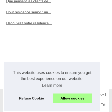
Que pensent les clients de...
Cout résidence senior : un...
Découvrez votre résidence...
This website uses cookies to ensure you get
the best experience on our website.
Learn more
© 2026
Agence-immoavenue.fr
|
Liste les archives
|
Cookies Policy
|
Refuse Cookie
Allow cookies
RSS
Agence IMMO AVENUE - 6, rue du Petit Parc - 77150 LESIGNY - Tél :
01 60 02 33 33