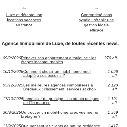
Luxe et détente: top
Copropriété sans
locations vacances
syndic : rétablir une
en france
gestion légale
efficace
Agence Immobiliere de Luxe, de toutes récentes news.
09/2/2026
Rénover son appartement à toulouse : les
970 aff.
étapes incontournables
10/12/2025
Comment choisir un mobil-home neuf
1 096
adapté à ses besoins ?
aff.
05/12/2025
Les meilleures agences immobilières à
2 120
Bordeaux : classement, services et choix
aff.
17/10/2025
Immobilier de prestige : les atouts uniques
1 101
de l’île maurice
aff.
30/9/2025
Où trouver un mobil-home avec vue mer en
1 369
bretagne ?
aff.
13/9/2025
Que pensent les clients de nature residence
1 417