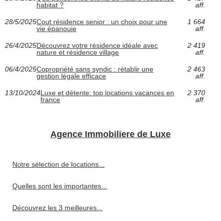
habitat ?
aff.
28/5/2025
Cout résidence senior : un choix pour une
1 664
vie épanouie
aff.
26/4/2025
Découvrez votre résidence idéale avec
2 419
nature et résidence village
aff.
06/4/2025
Copropriété sans syndic : rétablir une
2 463
gestion légale efficace
aff.
13/10/2024
Luxe et détente: top locations vacances en
2 370
france
aff.
Agence Immobiliere de Luxe
Notre sélection de locations...
Quelles sont les importantes...
Découvrez les 3 meilleures...